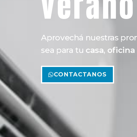
verano
Aprovechá nuestras pr
sea para tu
casa
,
oficina
CONTACTANOS